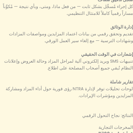
كل إجراء مُسجَّل بشكل ثابت — من فعل ماذا، ومتى، وبأي نتيجة — مُكوِّناً
مساراً رقمياً كاملاً للامتثال التنظيمي.
إدارة الوثائق
تقديم وتحقق رقمي من بيانات اعتماد المزايدين ومواصفات المزادات
وشهادات الترسية — مع إلغاء سير العمل الورقي.
إشعارات في الوقت الحقيقي
تنبيهات SMS وبريد إلكتروني آلية لمراحل المزاد وحالة العروض وإعلانات
النظام تُبقي جميع أصحاب المصلحة على اطلاع.
تقارير شاملة
لوحات تحليلات توفر لإدارة NTRA رؤى فورية حول أداء المزاد ومشاركة
المزايدين ومؤشرات الإيرادات.
النتائج: نجاح التحول الرقمي
المخرجات التجارية