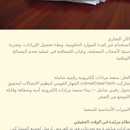
الأثر التجاري
استخدام غير كفء للموارد الحكومية، وبطء تحصيل الإيرادات، وتجربة
سيئة لأصحاب المصلحة، وغياب الشفافية في عملية تخدم المصالح
الوطنية.
الحل: منصة مزادات إلكترونية رقمية شاملة
شاركت camelCaseTech الجهاز القومي لتنظيم الاتصالات لتحقيق
تحول رقمي شامل — ببناء منصة مزادات إلكترونية آمنة وشفافة وقابلة
للتوسع من الصفر.
الميزات الأساسية للمنصة:
نظام مزايدة في الوقت الحقيقي
مزادات مباشرة مع تحديثات فورية للعروض تُرسل لجميع المشاركين