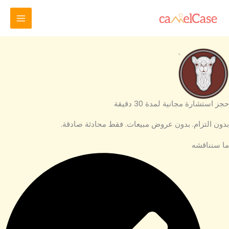
خطي
لى
لمحتوى
حجز استشارة مجانية لمدة 30 دقيقة
بدون التزام. بدون عروض مبيعات. فقط محادثة صادقة.
ما سنناقشه