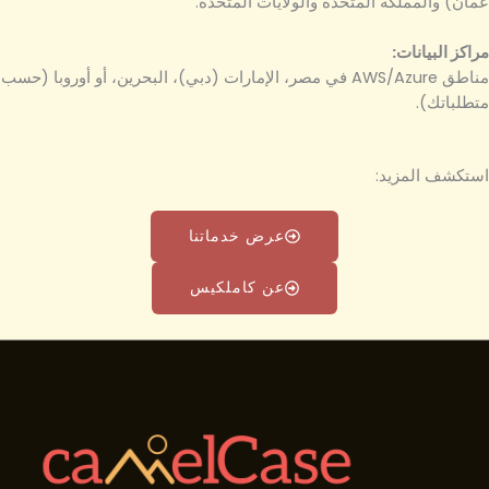
عُمان) والمملكة المتحدة والولايات المتحدة.
مراكز البيانات:
مناطق AWS/Azure في مصر، الإمارات (دبي)، البحرين، أو أوروبا (حسب
متطلباتك).
استكشف المزيد:
عرض خدماتنا
عن كاملكيس