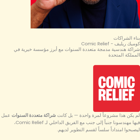
بناء الشراكات
كوميك ريليف - Comic Relief
شراكة هندسية مدمجة متعددة السنوات مع أبرز مؤسسة خيرية في
المملكة المتحدة
لم يكن هذا مشروعاً لمرة واحدة — بل كانت
شراكة متعددة السنوات
عمل
فيها مهندسونا جنباً إلى جنب مع الفريق الداخلي لـ Comic Relief،
ليصبحوا امتداداً سلساً لقسم التطوير لديهم.