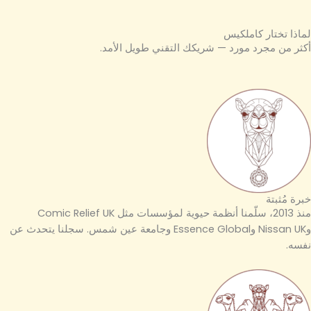
لماذا تختار كاملكيس
أكثر من مجرد مورد — شريكك التقني طويل الأمد.
خبرة مُثبتة
منذ 2013، سلّمنا أنظمة حيوية لمؤسسات مثل Comic Relief UK
وNissan UK وEssence Global وجامعة عين شمس. سجلنا يتحدث عن
نفسه.