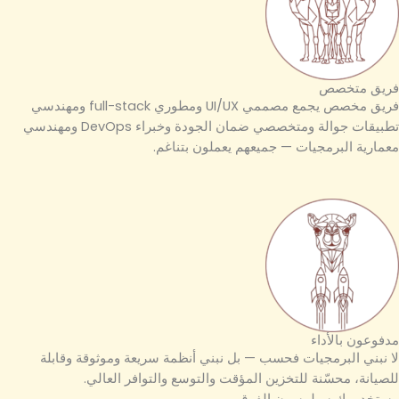
فريق متخصص
فريق مخصص يجمع مصممي UI/UX ومطوري full-stack ومهندسي
تطبيقات جوالة ومتخصصي ضمان الجودة وخبراء DevOps ومهندسي
معمارية البرمجيات — جميعهم يعملون بتناغم.
مدفوعون بالأداء
لا نبني البرمجيات فحسب — بل نبني أنظمة سريعة وموثوقة وقابلة
للصيانة، محسّنة للتخزين المؤقت والتوسع والتوافر العالي.