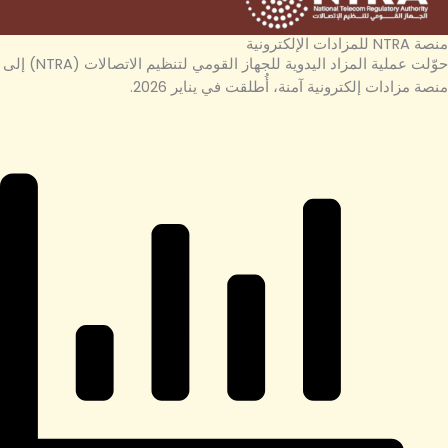
منصة NTRA للمزادات الإلكترونية
حوّلت عملية المزاد اليدوية للجهاز القومي لتنظيم الاتصالات (NTRA) إلى
منصة مزادات إلكترونية آمنة، أُطلقت في يناير 2026.