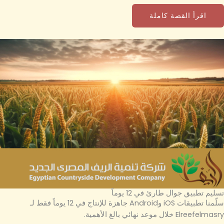
اقرأ القصة كاملة
تسليم تطبيق جوال طارئ في 12 يوماً
سلّمنا تطبيقات iOS وAndroid جاهزة للإنتاج في 12 يوماً فقط لـ
Elreefelmasry خلال موعد نهائي بالغ الأهمية.